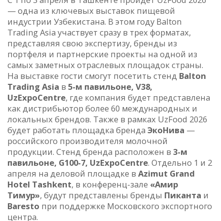
— одна из ключевых выставок пищевой
индустрии Узбекистана. В этом году Balton
Trading Asia участвует сразу в трех форматах,
представляя свою экспертизу, бренды из
портфеля и партнерские проекты на одной из
самых заметных отраслевых площадок страны.
На выставке гости смогут посетить стенд
Balton
Trading Asia
в
5-м павильоне, V38,
UzExpoCentre
, где компания будет представлена
как дистрибьютор более 60 международных и
локальных брендов. Также в рамках UzFood 2026
будет работать площадка бренда
ЭкоНива
—
российского производителя молочной
продукции. Стенд бренда расположен в
3-м
павильоне, G100-7, UzExpoCentre
. Отдельно 1 и 2
апреля на деловой площадке в
Azimut Grand
Hotel Tashkent
, в конференц-зале
«Амир
Тимур»
, будут представлены бренды
Пиканта
и
Baresto
при поддержке Московского экспортного
центра.